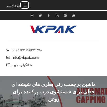
منوی اصلی
رش
ه
یوتیوب
پینترست
لینکدین
فیس
توییتر
اینستاگرام
حتوا
بوک
+86-18912389279
info@vkpak.com
شانگهای، چین
ماشین برچسب زنی بطری های شیشه ای
خطی برای شستشوی درب پرکننده برای
روغن