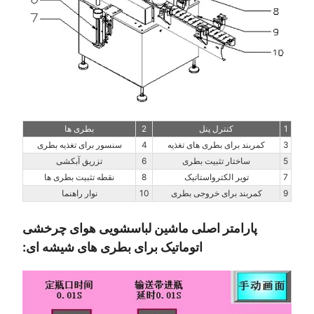
1
کنترل پنل
2
بطری ها
3
کمربند برای بطری های تغذیه
4
سنسور برای تغذیه بطری
5
ساختار تثبیت بطری
6
تزریق آبکشی
7
تویر الکترواستاتیک
8
نقطه تثبیت بطری ها
9
کمربند برای خروجی بطری
10
نوار راهنما
پارامتر اصلی ماشین لباسشویی هوای چرخشی
اتوماتیک برای بطری های شیشه ای: