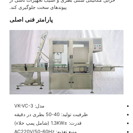
خرابی مکانیکی سنتی بطری و آسیب تجهیزات ناشی از
پیوندهای سخت جلوگیری کند.
پارامتر فنی اصلی
مدل: VK-VC-3
ظرفیت تولید: 40-50 بطری در دقیقه
قدرت: ≤1.3KW (شامل پمپ خلاء)
منبع تغذیه: AC220V/50-60Hz