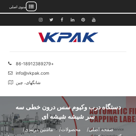
منوی اصلی
رش
ه
یوتیوب
پینترست
لینکدین
فیس
توییتر
اینستاگرام
حتوا
بوک
+86-18912389279
info@vkpak.com
شانگهای، چین
دستگاه درب وکیوم سس درون خطی سه
سر شیشه شیشه ای
صفحه اصلی
محصولات
ماشین دربندی