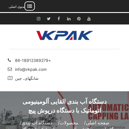
منوی اصلی
رش
ه
یوتیوب
پینترست
لینکدین
فیس
توییتر
اینستاگرام
حتوا
بوک
+86-18912389279
info@vkpak.com
شانگهای، چین
دستگاه آب بندی القایی آلومینیومی
اتوماتیک با دستگاه درپوش پیچ
صفحه اصلی
محصولات
دستگاه آب بندی