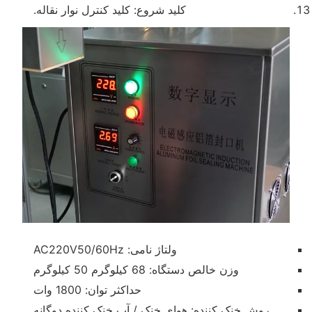
کلید شروع: کلید کنترل نوار نقاله.
ولتاژ نامی: AC220V50/60Hz
وزن خالص دستگاه: 68 کیلوگرم 50 کیلوگرم
حداکثر توان: 1800 وات
روش خنک کننده: هوای خنک / آب خنک کننده دوگانه