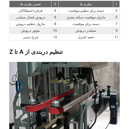
1
بطری ها
2
تعمیر بطری ها
3
دسته برای تنظیم موقعیت
4
قرقره اصطکاکی
5
ماژول موقعیت سکته مغزی
6
درپوش فشار سیلندر
7
دسته برای موقعیت
8
ماژول تنظیم درپوش
9
سیلندر درپوش
10
موتور درپوش
11
جعبه کنترل
12
چرخ دستی
تنظیم دربندی از A تا Z