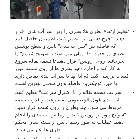
تنظیم ارتفاع بطری ها: بطری را زیر "سر آب بندی" قرار
دهید، "چرخ دستی" را تنظیم کنید، اطمینان حاصل کنید
که فاصله بین "سر آب بندی" پایین و سطح پوشش
بطری در حدود 1-3 میلی متر است، "سوئیچ شروع" را
بچرخانید. روی "روشن" قرار دهید تا تسمه نقاله شروع
به کار کند و اجازه دهید بطری ها از روی تسمه عبور
کنند تا بررسی کنید که آیا آنها با سر آب بندی تماس دارند
یا خیر. کوچکترین فاصله بدون سختی بهترین است.
سرعت تسمه نقاله را با "کنترل سرعت" تنظیم کنید.
آب بندی فویل آلومینیومی به سرعت و قدرت تسمه
مربوط می شود. چند بطری را روی تسمه قرار دهید،
"سوئیچ پاور" را روشن کنید و آزمایش آب بندی را انجام
دهید. عملیات به طور رسمی پس از بسته شدن محکم
بطری ها آغاز می شود.
منتظر راه اندازی نرم روی بند بوت باشید و 30 ثانیه بعد